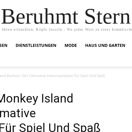
Beruhmt Stern
 Ideen erleuchten, Köpfe fesseln - Wo jedes Wort zu einer himmlisch
ISEN
DIENSTLEISTUNGEN
MODE
HAUS UND GARTEN
nd Bochum: Der Ultimative Indoorspielplatz Für Spiel Und Spaß
Monkey Island
imative
 Für Spiel Und Spaß