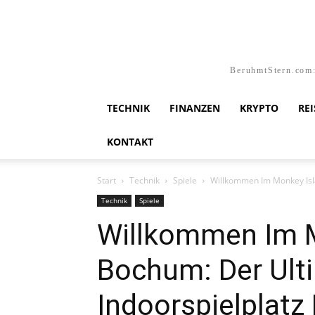
BeruhmtStern.com:
TECHNIK
FINANZEN
KRYPTO
RE
KONTAKT
Start
Technik
Spiele
Willkommen Im Monkey Isla
Technik
Spiele
Willkommen Im 
Bochum: Der Ult
Indoorspielplatz