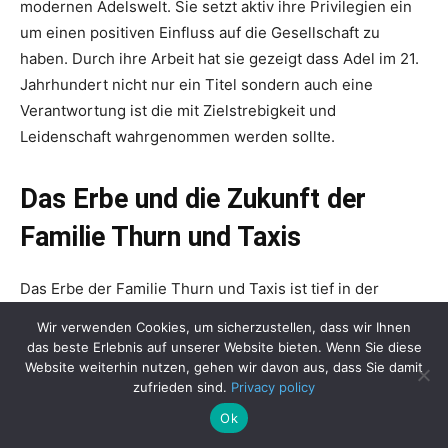
modernen Adelswelt. Sie setzt aktiv ihre Privilegien ein
um einen positiven Einfluss auf die Gesellschaft zu
haben. Durch ihre Arbeit hat sie gezeigt dass Adel im 21.
Jahrhundert nicht nur ein Titel sondern auch eine
Verantwortung ist die mit Zielstrebigkeit und
Leidenschaft wahrgenommen werden sollte.
Das Erbe und die Zukunft der
Familie Thurn und Taxis
Das Erbe der Familie Thurn und Taxis ist tief in der
europäischen Geschichte verwurzelt und reicht bis ins
Wir verwenden Cookies, um sicherzustellen, dass wir Ihnen
12. Jahrhundert zurück. Ihre Rolle als Pioniere des
das beste Erlebnis auf unserer Website bieten. Wenn Sie diese
Postwesens und des Handels hat sie zu einer der
Website weiterhin nutzen, gehen wir davon aus, dass Sie damit
zufrieden sind.
Privacy policy
einflussreichsten Familien in Europa gemacht. Heute
unter der Leitung von Gloria von Thurn und Taxis strebt
Ok
die Familie danach ihr historisches Erbe zu bewahren