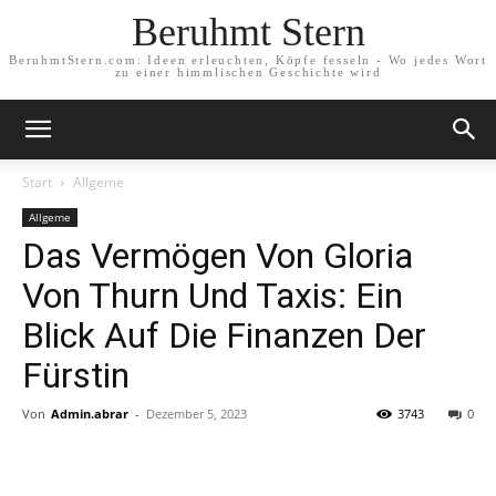
Beruhmt Stern
BeruhmtStern.com: Ideen erleuchten, Köpfe fesseln - Wo jedes Wort
zu einer himmlischen Geschichte wird
Start
Allgeme
Allgeme
Das Vermögen Von Gloria
Von Thurn Und Taxis: Ein
Blick Auf Die Finanzen Der
Fürstin
Von
Admin.abrar
-
Dezember 5, 2023
3743
0