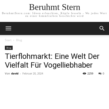
Beruhmt Stern
BeruhmtStern.com: Ideen erleuchten, Köpfe fesseln - Wo jedes Wort
zu einer himmlischen Geschichte wird
Start
Blog
Blog
Tierflohmarkt: Eine Welt Der
Vielfalt Für Vogelliebhaber
Von
david
-
Februar 20, 2024
2259
0