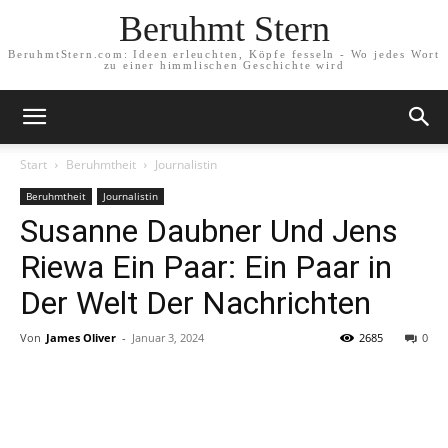
Beruhmt Stern
BeruhmtStern.com: Ideen erleuchten, Köpfe fesseln - Wo jedes Wort
zu einer himmlischen Geschichte wird
Start
Beruhmtheit
Journalistin
Beruhmtheit
Journalistin
Susanne Daubner Und Jens
Riewa Ein Paar: Ein Paar in
Der Welt Der Nachrichten
Von
James Oliver
-
Januar 3, 2024
2685
0