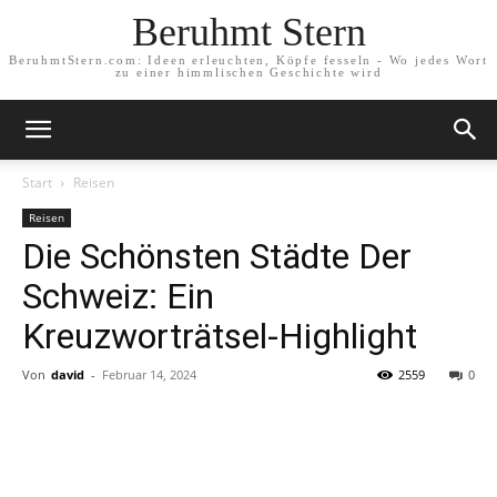
Beruhmt Stern
BeruhmtStern.com: Ideen erleuchten, Köpfe fesseln - Wo jedes Wort
zu einer himmlischen Geschichte wird
Start
Reisen
Reisen
Die Schönsten Städte Der
Schweiz: Ein
Kreuzworträtsel-Highlight
Von
david
-
Februar 14, 2024
2559
0