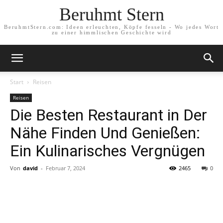
Beruhmt Stern
BeruhmtStern.com: Ideen erleuchten, Köpfe fesseln - Wo jedes Wort
zu einer himmlischen Geschichte wird
Start
Reisen
Reisen
Die Besten Restaurant in Der
Nähe Finden Und Genießen:
Ein Kulinarisches Vergnügen
Von
david
-
Februar 7, 2024
2465
0