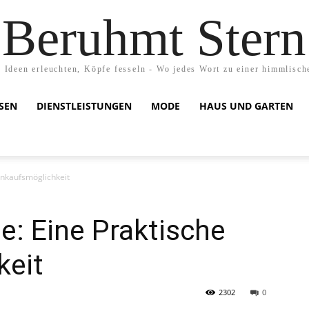
Beruhmt Stern
 Ideen erleuchten, Köpfe fesseln - Wo jedes Wort zu einer himmlisch
ISEN
DIENSTLEISTUNGEN
MODE
HAUS UND GARTEN
inkaufsmöglichkeit
e: Eine Praktische
keit
2302
0