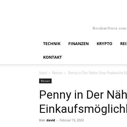
BeruhmtStern.com:
TECHNIK
FINANZEN
KRYPTO
RE
KONTAKT
Start
Reisen
Penny in Der Nähe: Eine Praktische E
Reisen
Penny in Der Näh
Einkaufsmöglich
Von
david
-
Februar 19, 2024