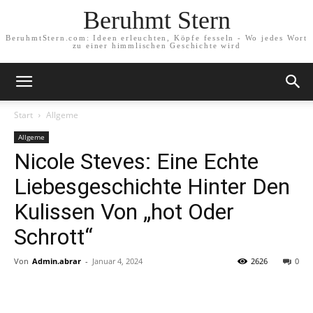
Beruhmt Stern
BeruhmtStern.com: Ideen erleuchten, Köpfe fesseln - Wo jedes Wort
zu einer himmlischen Geschichte wird
Start
Allgeme
Allgeme
Nicole Steves: Eine Echte
Liebesgeschichte Hinter Den
Kulissen Von „hot Oder
Schrott“
Von
Admin.abrar
-
Januar 4, 2024
2626
0