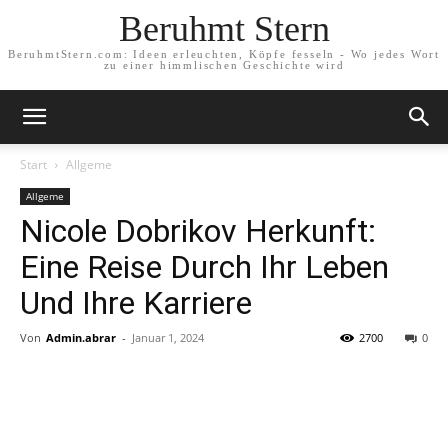
Beruhmt Stern
BeruhmtStern.com: Ideen erleuchten, Köpfe fesseln - Wo jedes Wort
zu einer himmlischen Geschichte wird
Start
Allgeme
Allgeme
Nicole Dobrikov Herkunft:
Eine Reise Durch Ihr Leben
Und Ihre Karriere
Von
Admin.abrar
-
Januar 1, 2024
2700
0