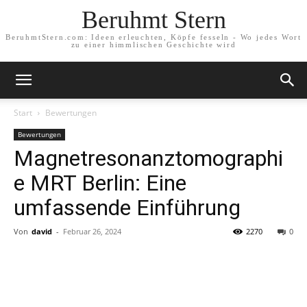
Beruhmt Stern
BeruhmtStern.com: Ideen erleuchten, Köpfe fesseln - Wo jedes Wort
zu einer himmlischen Geschichte wird
Start
Bewertungen
Bewertungen
Magnetresonanztomographi
e MRT Berlin: Eine
umfassende Einführung
Von
david
-
Februar 26, 2024
2270
0