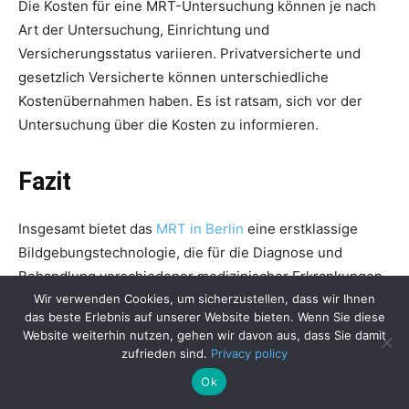
Die Kosten für eine MRT-Untersuchung können je nach
Art der Untersuchung, Einrichtung und
Versicherungsstatus variieren. Privatversicherte und
gesetzlich Versicherte können unterschiedliche
Kostenübernahmen haben. Es ist ratsam, sich vor der
Untersuchung über die Kosten zu informieren.
Fazit
Insgesamt bietet das
MRT in Berlin
eine erstklassige
Bildgebungstechnologie, die für die Diagnose und
Behandlung verschiedener medizinischer Erkrankungen
unerlässlich ist. Mit Optionen wie dem offenen MRT, der
Wir verwenden Cookies, um sicherzustellen, dass wir Ihnen
das beste Erlebnis auf unserer Website bieten. Wenn Sie diese
Online-Terminvergabe und der Verfügbarkeit für
Website weiterhin nutzen, gehen wir davon aus, dass Sie damit
Kassenpatienten ist die MRT-Versorgung in Berlin
zufrieden sind.
Privacy policy
modern, effizient und für alle zugänglich.
Ok