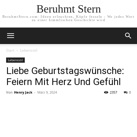
Beruhmt Stern
BeruhmtStern.com: Ideen erleuchten, Köpfe fesseln - Wo jedes Wort
zu einer himmlischen Geschichte wird
Start
Lebensstil
Lebensstil
Liebe Geburtstagswünsche:
Feiern Mit Herz Und Gefühl
Von
Henry Jack
-
März 9, 2024
2357
0