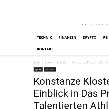
BeruhmtStern.com:
TECHNIK
FINANZEN
KRYPTO
RE
KONTAKT
Start
Sport
Sportler
Konstanze Klosterhalfen Fre
Sport
Sportler
Konstanze Kloste
Einblick in Das P
Talentierten Athl