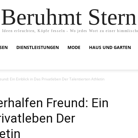
Beruhmt Stern
 Ideen erleuchten, Köpfe fesseln - Wo jedes Wort zu einer himmlisch
ISEN
DIENSTLEISTUNGEN
MODE
HAUS UND GARTEN
und: Ein Einblick in Das Privatleben Der Talentierten Athletin
rhalfen Freund: Ein
rivatleben Der
etin