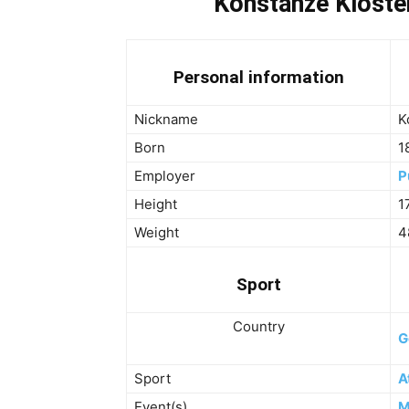
Konstanze Kloste
Personal information
Nickname
K
Born
1
Employer
P
Height
1
Weight
4
Sport
Country
G
Sport
A
Event(s)
M