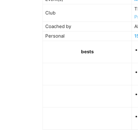
T
Club
P
Coached by
A
Personal
1
bests