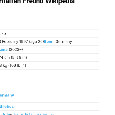
rhalfen Freund Wikipedia
oko
8 February 1997 (age 26)
Bonn
, Germany
uma
(2023–)
74 cm (5 ft 9 in)
8 kg (106 lb)[1]
ermany
thletics
iddle
-,
long-distance running