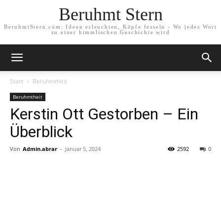
Beruhmt Stern
BeruhmtStern.com: Ideen erleuchten, Köpfe fesseln - Wo jedes Wort
zu einer himmlischen Geschichte wird
Start
Beruhmtheit
Beruhmtheit
Kerstin Ott Gestorben – Ein
Überblick
Von
Admin.abrar
-
Januar 5, 2024
2592
0