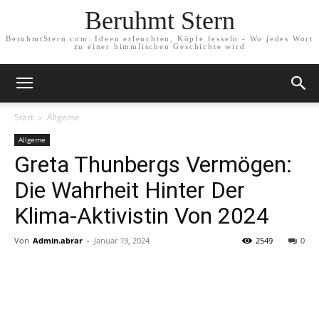
Beruhmt Stern
BeruhmtStern.com: Ideen erleuchten, Köpfe fesseln - Wo jedes Wort
zu einer himmlischen Geschichte wird
Start
Allgeme
Allgeme
Greta Thunbergs Vermögen:
Die Wahrheit Hinter Der
Klima-Aktivistin Von 2024
Von
Admin.abrar
-
Januar 19, 2024
2549
0