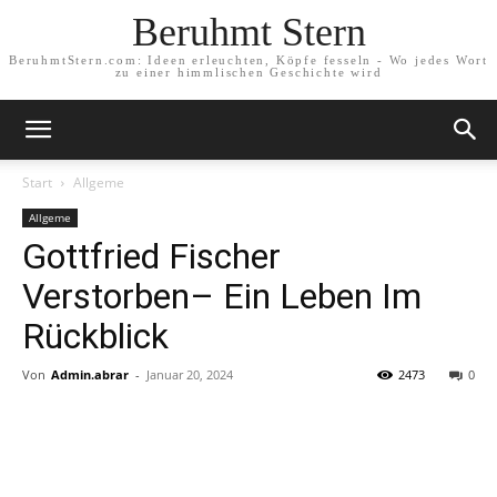
Beruhmt Stern
BeruhmtStern.com: Ideen erleuchten, Köpfe fesseln - Wo jedes Wort
zu einer himmlischen Geschichte wird
Start
Allgeme
Allgeme
Gottfried Fischer
Verstorben– Ein Leben Im
Rückblick
Von
Admin.abrar
-
Januar 20, 2024
2473
0