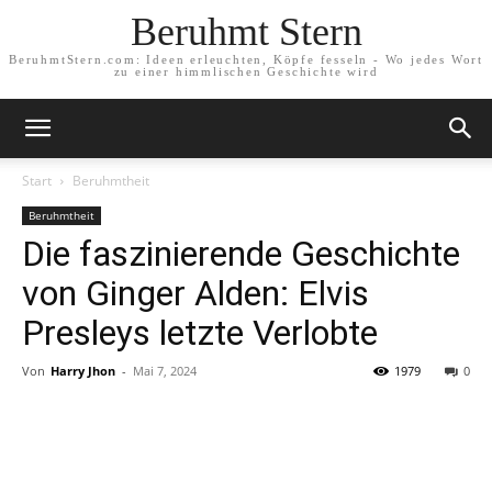
Beruhmt Stern
BeruhmtStern.com: Ideen erleuchten, Köpfe fesseln - Wo jedes Wort
zu einer himmlischen Geschichte wird
Start
Beruhmtheit
Beruhmtheit
Die faszinierende Geschichte
von Ginger Alden: Elvis
Presleys letzte Verlobte
Von
Harry Jhon
-
Mai 7, 2024
1979
0