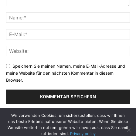
Speichern Sie meinen Namen, meine E-Mail-Adresse und
meine Website für den nächsten Kommentar in diesem
Browser.
Wir verwenden Cookies, um sicherzustellen, dass wir Ihnen
das beste Erlebnis auf unserer Website bieten. Wenn Sie diese
Website weiterhin nutzen, gehen wir davon aus, dass Sie damit
zufrieden sind.
Privacy policy
Über Uns
Datenschutzerklaerung
Impressum
Kontakt