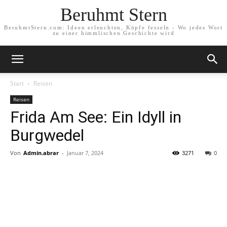
Beruhmt Stern
BeruhmtStern.com: Ideen erleuchten, Köpfe fesseln - Wo jedes Wort
zu einer himmlischen Geschichte wird
Start
Reisen
Reisen
Frida Am See: Ein Idyll in
Burgwedel
Von
Admin.abrar
-
Januar 7, 2024
3271
0