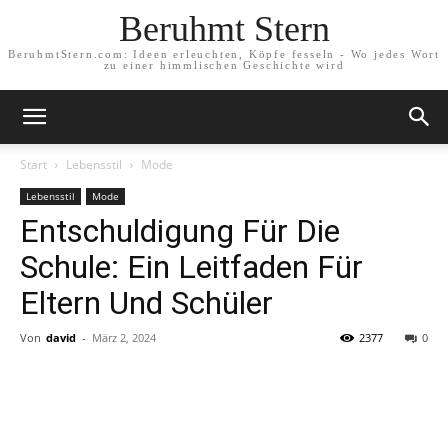
Beruhmt Stern
BeruhmtStern.com: Ideen erleuchten, Köpfe fesseln - Wo jedes Wort
zu einer himmlischen Geschichte wird
Start
Lebensstil
Mode
Lebensstil
Mode
Entschuldigung Für Die
Schule: Ein Leitfaden Für
Eltern Und Schüler
Von
david
-
März 2, 2024
2377
0