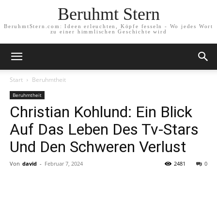
Beruhmt Stern
BeruhmtStern.com: Ideen erleuchten, Köpfe fesseln - Wo jedes Wort
zu einer himmlischen Geschichte wird
Start
Beruhmtheit
Beruhmtheit
Christian Kohlund: Ein Blick
Auf Das Leben Des Tv-Stars
Und Den Schweren Verlust
Von
david
-
Februar 7, 2024
2481
0