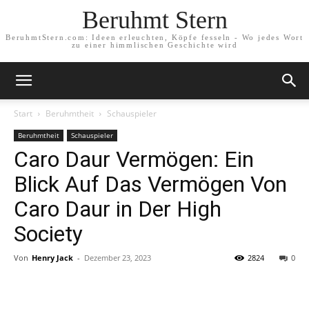
Beruhmt Stern
BeruhmtStern.com: Ideen erleuchten, Köpfe fesseln - Wo jedes Wort
zu einer himmlischen Geschichte wird
Start
Beruhmtheit
Schauspieler
Beruhmtheit
Schauspieler
Caro Daur Vermögen: Ein
Blick Auf Das Vermögen Von
Caro Daur in Der High
Society
Von
Henry Jack
-
Dezember 23, 2023
2824
0