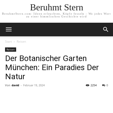
Beruhmt Stern
BeruhmtStern.com: Ideen erleuchten, Köpfe fesseln - Wo jedes Wort
zu einer himmlischen Geschichte wird
Start
Reisen
Reisen
Der Botanischer Garten
München: Ein Paradies Der
Natur
Von
david
-
Februar 19, 2024
2254
0