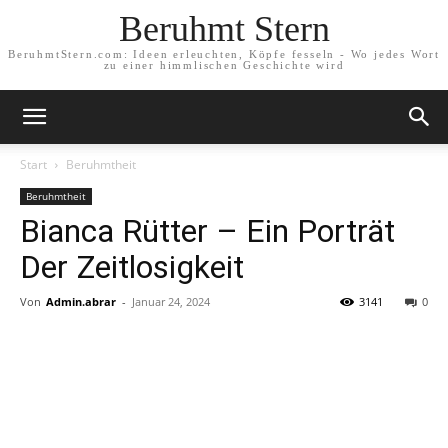
Beruhmt Stern
BeruhmtStern.com: Ideen erleuchten, Köpfe fesseln - Wo jedes Wort
zu einer himmlischen Geschichte wird
Start
Beruhmtheit
Beruhmtheit
Bianca Rütter – Ein Porträt
Der Zeitlosigkeit
Von
Admin.abrar
-
Januar 24, 2024
3141
0