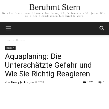
Beruhmt Stern
BeruhmtStern.com: Ideen erleuchten, Köpfe fesseln - Wo jedes Wort
zu einer himmlischen Geschichte wird
Start
Reisen
Reisen
Aquaplaning: Die
Unterschätzte Gefahr und
Wie Sie Richtig Reagieren
Von
Henry Jack
-
Juni 8, 2024
1875
0