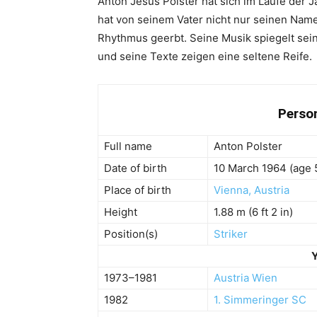
Anton Jesus Polster hat sich im Laufe der 
hat von seinem Vater nicht nur seinen Nam
Rhythmus geerbt. Seine Musik spiegelt sein
und seine Texte zeigen eine seltene Reife.
Perso
Full name
Anton Polster
Date of birth
10 March 1964 (age 
Place of birth
Vienna
, Austria
Height
1.88 m (6 ft 2 in)
Position(s)
Striker
Y
1973–1981
Austria Wien
1982
1. Simmeringer SC