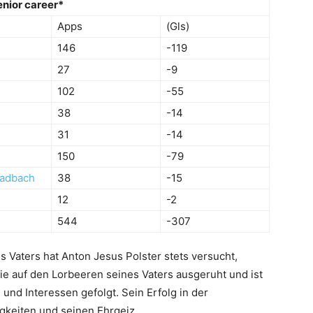
enior career*
Apps
(Gls)
146
-119
27
-9
102
-55
38
-14
31
-14
150
-79
ladbach
38
-15
12
-2
544
-307
 Vaters hat Anton Jesus Polster stets versucht,
ie auf den Lorbeeren seines Vaters ausgeruht und ist
nd Interessen gefolgt. Sein Erfolg in der
igkeiten und seinen Ehrgeiz.