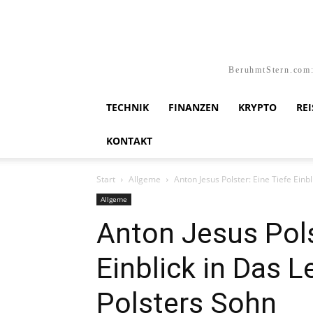
BeruhmtStern.com:
TECHNIK
FINANZEN
KRYPTO
RE
KONTAKT
Start
Allgeme
Anton Jesus Polster: Eine Tiefe Einbl
Allgeme
Anton Jesus Pols
Einblick in Das 
Polsters Sohn