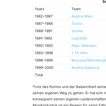
S
Years
Team
1982–1987
Austria Wien
1987–1988
Torino
1988–1991
Sevilla
1991–1992
Logroñés
1992–1993
Rayo Vallecano
1993–1998
1. FC Köln
1998–1999
Borussia Möncheng
1999–2000
Austria Salzburg
Total
Trotz des Ruhms und der Bekanntheit seines
seinen eigenen Weg zu gehen. Er hat sich n
konsequent seinen eigenen Leidenschaften u
Musikindustrie ist ein Beweis für seine Fäh