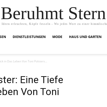
Beruhmt Stern
 Ideen erleuchten, Köpfe fesseln - Wo jedes Wort zu einer himmlisch
ISEN
DIENSTLEISTUNGEN
MODE
HAUS UND GARTEN
ick in Das Leben Von Toni Polsters...
ter: Eine Tiefe
Leben Von Toni