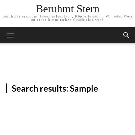
Beruhmt Stern
BeruhmtStern.com: Ideen erleuchten, Köpfe fesseln - Wo jedes Wort
zu einer himmlischen Geschichte wird
SEARCH
Search results:
Sample