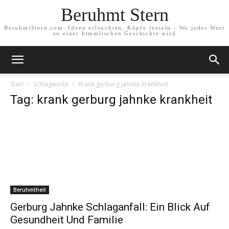
Beruhmt Stern
BeruhmtStern.com: Ideen erleuchten, Köpfe fesseln - Wo jedes Wort
zu einer himmlischen Geschichte wird
Start
Schlagworte
Krank gerburg jahnke krankheit
Tag: krank gerburg jahnke krankheit
Beruhmtheit
Gerburg Jahnke Schlaganfall: Ein Blick Auf
Gesundheit Und Familie