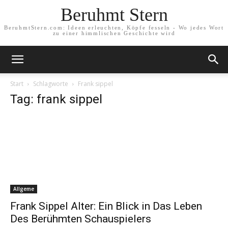
Beruhmt Stern
BeruhmtStern.com: Ideen erleuchten, Köpfe fesseln - Wo jedes Wort
zu einer himmlischen Geschichte wird
Start
Schlagworte
Frank sippel
Tag: frank sippel
Allgeme
Frank Sippel Alter: Ein Blick in Das Leben
Des Berühmten Schauspielers