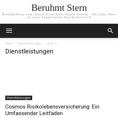
Beruhmt Stern
BeruhmtStern.com: Ideen erleuchten, Köpfe fesseln - Wo jedes Wort
zu einer himmlischen Geschichte wird
Start
Dienstleistungen
Seite 2
Dienstleistungen
Dienstleistungen
Cosmos Risikolebensversicherung: Ein
Umfassender Leitfaden