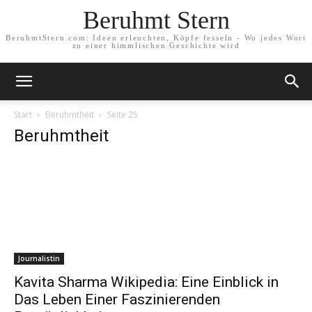
Beruhmt Stern
BeruhmtStern.com: Ideen erleuchten, Köpfe fesseln - Wo jedes Wort
zu einer himmlischen Geschichte wird
Start
Beruhmtheit
Seite 25
Beruhmtheit
Journalistin
Kavita Sharma Wikipedia: Eine Einblick in
Das Leben Einer Faszinierenden